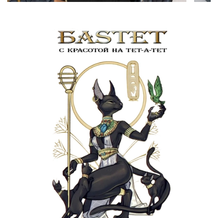
Состав линейки
В линейку входят:
Бессульфатный шампунь.
Хорошо очищает,
укрепляет волосы, обеспечивает высокий уровень
ухода.
Смываемая сыворотка.
Глубоко проникает в
волокно, восстанавливая прочность волос на
молекулярном уровне.
Концентрированная маска.
Мгновенно наполняет и
укрепляет волосы, восстанавливает молекулярные
слои волос.
Особенности
Пептидный бондер.
Восстанавливает разрушенные
пептидные связи внутри волоса, укрепляя его
структуру изнутри.
5 аминокислот.
Обеспечивают строительный
материал для восстановления повреждённых
участков, возвращая волокну эластичность и