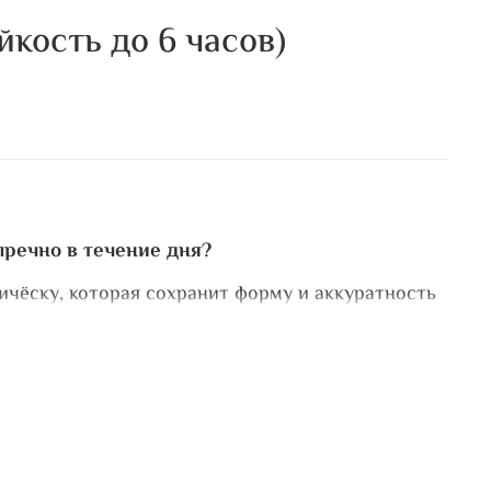
йкость до 6 часов)
пречно в течение дня?
ичёску, которая сохранит форму и аккуратность
ля работы, встречи, прогулки или особого
 с учётом длины, текстуры и особенностей
ёжной фиксации использует профессиональные