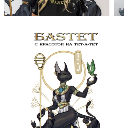
✓ Подчеркивают вашу мужественность
✓ Идеально держат форму
✓ Удобны в укладке
✓ Соответствуют последним трендам
Специальное предложение:
При первом посещении — консультация стилиста в
подарок!
Время — ваш самый ценный ресурс.
Доверьте свою
прическу профессионалам, которые ценят его так же
высоко, как и вы.
Запишитесь на стрижку прямо сейчас и получите образ,
достойный лидера!
Звоните или записывайтесь онлайн — ваш идеальный
стиль ждет вас в салоне «Бастет»!