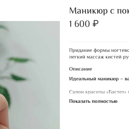
Маникюр с по
1 600 ₽
Придание формы ногтево
легкий массаж кистей р
Описание
Идеальный маникюр – ва
Салон красоты «Бастет»
профессиональным покры
Показать полностью
Почему наши клиенты в в
*
Безупречное качество
класса