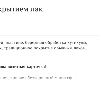
крытием лак
й пластине, бережная обработка кутикулы,
ук, традиционное покрытие обычным лаком
ша визитная карточка!
представляет безупречный маникюр с
тием лаком – искусство, которое восхищает!
осторге:
– только профессиональные материалы премиум-