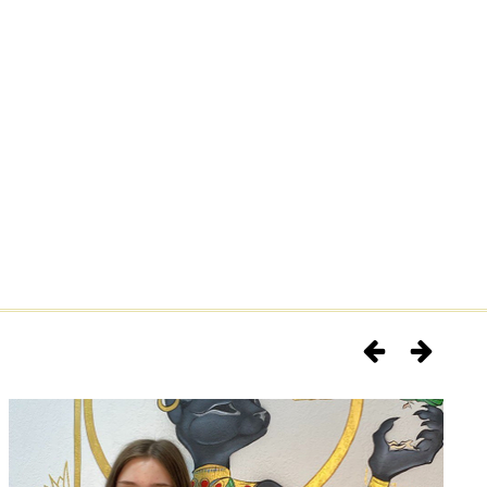
од
– учитываем все ваши пожелания
сть
– безопасность на каждом этапе
ия
– ваш маникюр будет радовать до 3 недель
асслабляющая обстановка для вашего комфорта
 кутикулы
ьной формы
рытие лаком
ие профессионалы с многолетним опытом,
ручки в произведение искусства!
оскошный уход и безупречный вид!
йчас и наслаждайтесь результатом, который
ия!