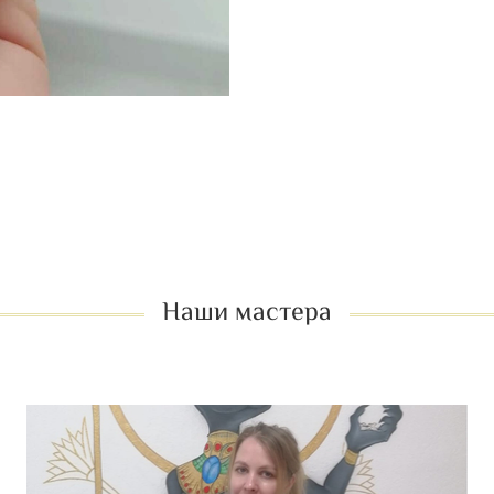
*
Индивидуальный подх
*
Безупречная стерильно
*
Долговечность покрыт
*
Уютная атмосфера
– р
В программу входит:
* Тщательная обработка
* Моделирование идеал
* Профессиональное пок
* Легкий массаж рук
Наши мастера
– настоящ
Наши мастера
которые превратят ваши 
Подарите своим рукам р
Записывайтесь прямо се
превзойдет ваши ожидан