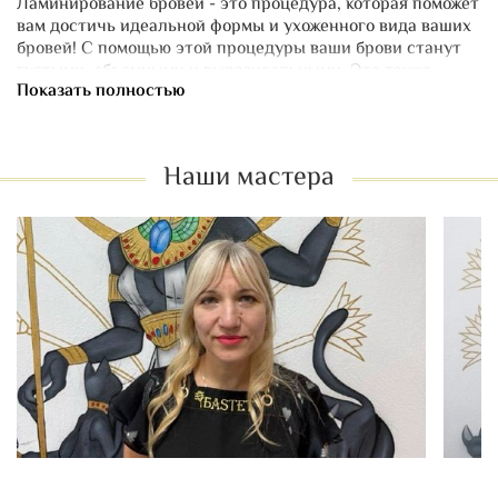
Ламинирование бровей - это процедура, которая поможет
вам достичь идеальной формы и ухоженного вида ваших
бровей! С помощью этой процедуры ваши брови станут
густыми, объемными и выразительными. Это также
Показать полностью
отличный способ зафиксировать форму и цвет бровей на
длительное время. Независимо от того, какие у вас брови
- прямые, изогнутые или кучерявые, ламинирование
придаст им желаемую форму и блеск. Результат будет
Наши мастера
радовать вас долгое время!
При ламинировании возможно обесцвечивание волосков,
рекомендуем дополнительно воспользоваться услугами
архитектуры и окрашивания бровей.