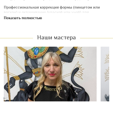
Профессиональная коррекция формы (пинцетом или
воском) и окрашивание (краской или хной) для
выразительного и аккуратного взгляда.
Показать полностью
Эффект:
до 4 недель.
Наши мастера