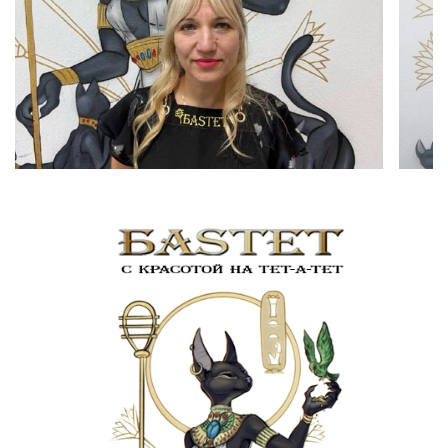
асимметричные варианты.
Для девочек: ровный срез, каскад, лесенка, градуировка,
асимметрия.
Универсальные: короткие стрижки, удлинённые формы,
многослойность для объёма.
Креативные: фигурные выстриги, детские окрашивания
(безаммиачными красками), украшения (заколки, ободки).
Мужская:
1-2 насадки
800 р
модельная
1 000 р
креатив
1 200 р
Женская: 1 700